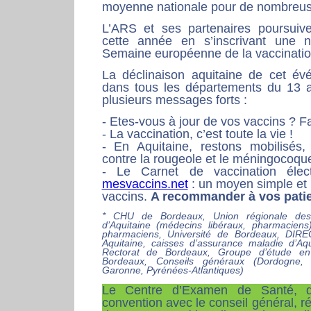
moyenne nationale pour de nombreus
L’ARS et ses partenaires poursuive
cette année en s’inscrivant une n
Semaine européenne de la vaccinatio
La déclinaison aquitaine de cet év
dans tous les départements du 13 a
plusieurs messages forts :
- Etes-vous à jour de vos vaccins ? Fai
- La vaccination, c’est toute la vie !
- En Aquitaine, restons mobilisés, 
contre la rougeole et le méningocoqu
- Le Carnet de vaccination élect
mesvaccins.net
: un moyen simple et 
vaccins.
A recommander à vos patie
* CHU de Bordeaux, Union régionale des 
d’Aquitaine (médecins libéraux, pharmaciens
pharmaciens, Université de Bordeaux, DIRE
Aquitaine, caisses d’assurance maladie d’A
Rectorat de Bordeaux, Groupe d’étude en 
Bordeaux, Conseils généraux (Dordogne, 
Garonne, Pyrénées-Atlantiques)
Le Centre d’Examen de Santé, d
convention avec le conseil général, r