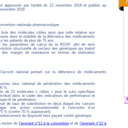
é approuvés par l'arrêté du 12 novembre 2018 et publiés au
7 novembre 2018.
convention nationale pharmaceutique :
 liste des molécules cibles ainsi que celle relative aux
luses dans la stabilité de la délivrance des médicaments
r les patients de plus de 75 ans.
r les paramètres de calcul de la ROSP, afin de tenir
olution structurelle du secteur des génériques qui traduit
n des marges de manœuvre en termes de réalisation
l’accord national portant sur la délivrance de médicaments
veau taux national de pénétration des médicaments
90 %.
te de 22 molécules « cibles » pour le suivi spécifique
dividuel dans le cadre des indicateurs de performance et
espectif de pénétration.
uil de taux de substitution en deçà duquel les caisses
ger une action conventionnelle à l’encontre d’un
75 % (contre 70 % auparavant).
renforcement du dispositif tiers payant contre générique.
es textes de
l’avenant n°13 à la convention
et de
l’avenant n°12 à