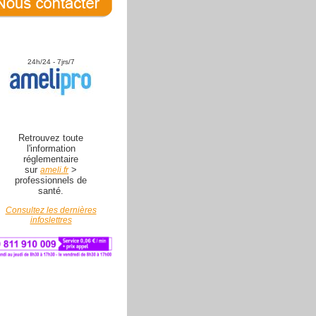
24h/24 - 7jrs/7
Retrouvez toute
l'information
réglementaire
sur
>
ameli.fr
professionnels de
santé.
Consultez les dernières
infoslettres