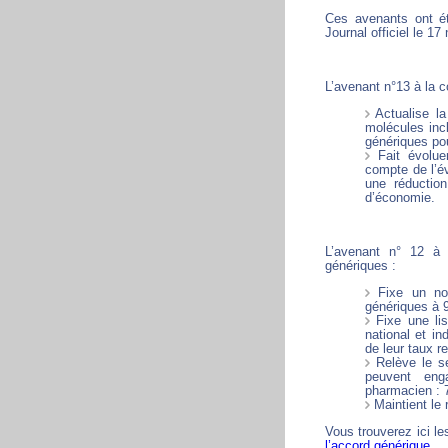
Ces avenants ont ét
Journal officiel le 1
L’avenant n°13 à la 
Actualise la
molécules inc
génériques pou
Fait évolue
compte de l’év
une réductio
d’économie.
L’avenant n° 12 à 
génériques :
Fixe un nou
génériques à 
Fixe une lis
national et in
de leur taux r
Relève le se
peuvent enga
pharmacien : 
Maintient le 
Vous trouverez ici l
l’accord générique
.