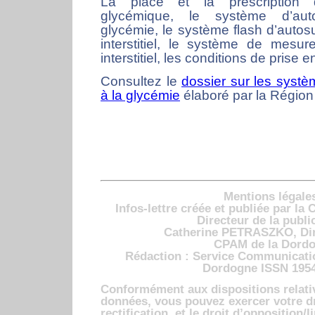
La place et la prescription de
glycémique, le système d’aut
glycémie, le système flash d’autos
interstitiel, le système de mesu
interstitiel, les conditions de prise
Consultez le
dossier sur les systè
à la glycémie
élaboré par la Région
Mentions légales
Infos-lettre créée et publiée par l
Directeur de la public
Catherine PETRASZKO, Dire
CPAM de la Dord
Rédaction : Service Communicati
Dordogne ISSN 195
Conformément aux dispositions relativ
données, vous pouvez exercer votre dr
rectification, et le droit d’opposition/l