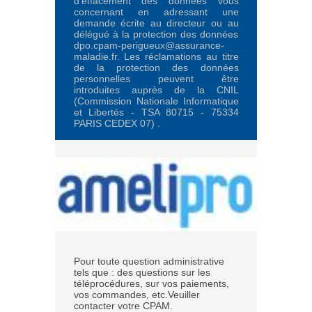
d’effacement des données vous
concernant en adressant une
demande écrite au directeur ou au
délégué à la protection des données
dpo.cpam-perigueux@assurance-
maladie.fr. Les réclamations au titre
de la protection des données
personnelles peuvent être
introduites auprès de la CNIL
(Commission Nationale Informatique
et Libertés - TSA 80715 - 75334
PARIS CEDEX 07) .
Pour toute question administrative
tels que : des questions sur les
téléprocédures, sur vos paiements,
vos commandes, etc.Veuiller
contacter votre CPAM.