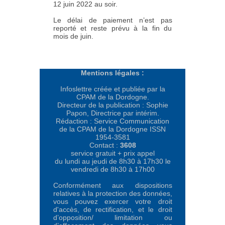
12 juin 2022 au soir.
Le délai de paiement n’est pas
reporté et reste prévu à la fin du
mois de juin.
Mentions légales :
Infoslettre créée et publiée par la
CPAM de la Dordogne.
Directeur de la publication : Sophie
Papon, Directrice par intérim
.
Rédaction : Service Communication
de la CPAM de la Dordogne ISSN
1954-3581
Contact :
3608
service gratuit + prix appel
du lundi au jeudi de 8h30 à 17h30 le
vendredi de 8h30 à 17h00
Conformément aux dispositions
relatives à la protection des données,
vous pouvez exercer votre droit
d'accès, de rectification, et le droit
d’opposition/ limitation ou